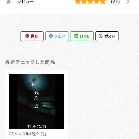
レビュー
(27)
保存
シェア
LINE
ポスト
最近チェックした商品
CDシングル『残片 弐』